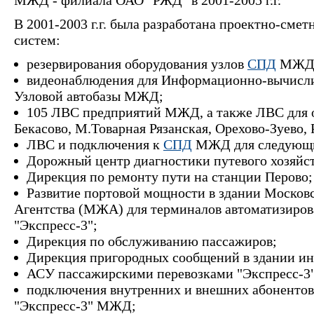
МЖД - филиала ОАО "РЖД" в 2001-2005 г.г.
В 2001-2003 г.г. была разработана проектно-сме
систем:
резервирования оборудования узлов
СПД
МЖД
видеонаблюдения для Информационно-вычисл
Узловой автобазы МЖД;
105 ЛВС предприятий МЖД, а также ЛВС для
Бекасово, М.Товарная Рязанская, Орехово-Зуево,
ЛВС и подключения к
СПД
МЖД для следующи
Дорожный центр диагностики путевого хозяйст
Дирекция по ремонту пути на станции Перово;
Развитие портовой мощности в здании Москов
Агентства (МЖА) для терминалов автоматизиро
"Экспресс-3";
Дирекция по обслуживанию пассажиров;
Дирекция пригородных сообщений в здании и
АСУ пассажирскими перевозками "Экспресс-
подключения внутренних и внешних абонентов
"Экспресс-3" МЖД;