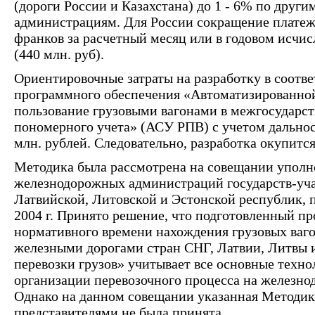
(дороги России и Казахстана) до 1 - 6% по дру
администрациям. Для России сокращение платеже
франков за расчетный месяц или в годовом исчис
(440 млн. руб).
Ориентировочные затраты на разработку в соотв
программного обеспечения «Автоматизированной 
пользование грузовыми вагонами в межгосударс
пономерного учета» (АСУ РПВ) с учетом дальност
млн. рублей. Следовательно, разработка окупится
Методика была рассмотрена на совещании упол
железнодорожных администраций государств-уча
Латвийской, Литовской и Эстонской республик, 
2004 г. Принято решение, что подготовленный п
нормативного времени нахождения грузовых ваг
железными дорогами стран СНГ, Латвии, Литвы 
перевозки грузов» учитывает все основные техн
организации перевозочного процесса на железн
Однако на данном совещании указанная Методи
представителями не была принята.