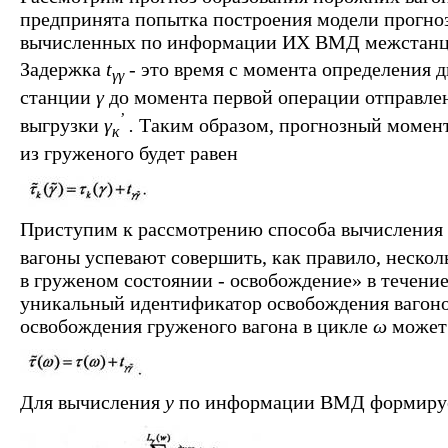
предпринята попытка построения модели прогно
вычисленных по информации ИХ ВМД межстанц
Задержка
t
-
это время с момента определения 
γγ
станции
γ
до момента первой операции отправлен
’
выгрузки
γ
.
Таким образом, прогнозный момент
к
из груженого будет равен
Приступим к рассмотрению способа вычисления
вагоны успевают совершить, как правило, нескол
в груженом состоянии - освобождение» в течение
уникальный идентификатор освобождения вагон
освобождения груженого вагона в цикле
ω
может
Для вычисления
у
по информации ВМД формирует