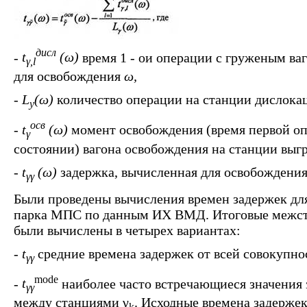
дисл
-
t
(ω)
время 1 - ои операции с груженым в
γ,l
для освобождения
ω,
-
L
(ω)
количество операции на станции дислокац
y
осв
-
t
(ω)
момент освобождения (время первой о
γ
состоянии) вагона освобождения на станции выг
-
t
(ω)
задержка, вычисленная для освобождени
γγ
Были проведены вычисления времен задержек дл
парка МПС по данным ИХ ВМД. Итоговые межст
были вычислены в четырех вариантах:
-
t
средние времена задержек от всей совокупн
γγ
mode
-
t
наиболее часто встречающиеся значения
γγ
между станциями γ
. Исходные времена задерже
k