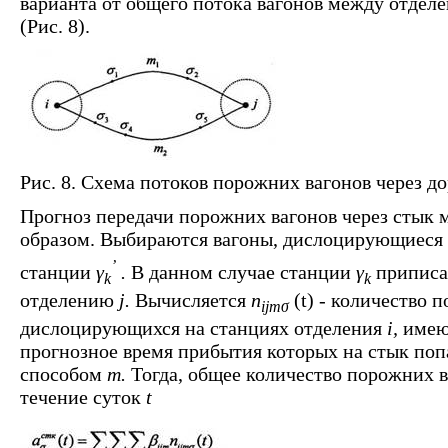
варианта от общего потока вагонов между отдел
(Рис. 8).
Рис. 8. Схема потоков порожних вагонов через 
Прогноз передачи порожних вагонов через стык
образом. Выбираются вагоны, дислоцирующиеся
’
станции
γ
.
В данном случае станции
γ
припис
k
k
отделению
j.
Вычисляется
n
(t) - количество 
ijmσ
дислоцирующихся на станциях отделения
i,
имею
прогнозное время прибытия которых на стык поп
способом
т.
Тогда, общее количество порожних 
течение суток
t