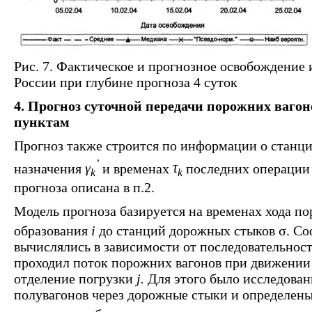
Рис. 7. Фактическое и прогнозное освобождение 
России при глубине прогноза 4 суток
4. Прогноз суточной передачи порожних ваг
пунктам
Прогноз также строится по информации о станц
’
назначения
γ
и временах
τ
последних операции
k
k
прогноза описана в п.2.
Модель прогноза базируется на временах хода п
образования
i
до станций дорожных стыков σ. С
вычислялись в зависимости от последовательнос
проходил поток порожних вагонов при движении
отделение погрузки
j.
Для этого было исследова
полувагонов через дорожные стыки и определен