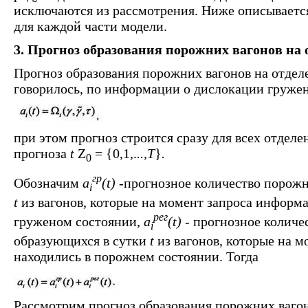
исключаются из рассмотрения. Ниже описывается
для каждой части модели.
3. Прогноз образования порожних вагонов на 
Прогноз образования порожних вагонов на отделе
говорилось, по информации о дислокации груже
при этом прогноз строится сразу для всех отдел
прогноза
t
Z
= {0,1,.
..,Т
}
.
0
гр
Обозначим
a
(t)
-прогнозное количество порожн
i
t
из вагонов, которые на момент запроса информ
рег
груженом состоянии,
a
(t) -
прогнозное количе
i
образующихся в сутки
t
из вагонов, которые на 
находились в порожнем состоянии. Тогда
Рассмотрим прогноз образования порожних вагон