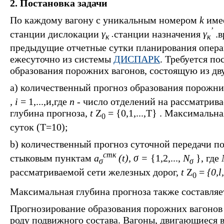
2. Постановка задачи
По каждому вагону с уникальным номером
k
име
’
станции дислокации
γ
.
станции назначения
γ
.
к
к
предыдущие отчетные сутки планирования опера
ежесуточно из системы
ДИСПАРК
. Требуется по
образования порожних вагонов, состоящую из дву
a) количественный прогноз образования порожни
, i
= 1,...,и,где
п
- число отделений на рассматрив
глубина прогноза,
t
Z
= {0,1,...,T} . Максимальн
0
суток (Т=10);
b) количественный прогноз суточной передачи 
стк
стыковым пунктам
а
(t), σ =
{1,2,...,
N
}, где
σ
σ
рассматриваемой сети железных дорог,
t
Z
=
{0,l,
0
Максимальная глубина прогноза также составляет
Прогнозирование образования порожних вагонов 
роду подвижного состава. Вагоны, двигающиеся 