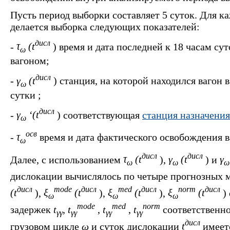
Пусть период выборки составляет 5 суток. Для 
делается выборка следующих показателей:
дисл
-
τ
(t
) время и дата последней к 18 часам су
ω
вагоном;
дисл
-
γ
(t
) станция, на которой находился вагон
ω
сутки ;
дисл
-
γ
‘(t
) соответствующая
станция назначения
ω
осв
-
τ
время и дата фактического освобождения в
ω
дисл
дисл
Далее, с использованием
τ
(t
),
γ
(t
) и
γ
ω
ω
ω
дислокации вычислялось по четыре прогнозных
дисл
mode
дисл
med
дисл
norm
дисл
(t
),
ξ
(t
),
ξ
(t
),
ξ
(t
)
ω
ω
ω
mode
med
norm
задержек
t
,
t
,
t
,
t
соответственно
γγ
γγ
γγ
γγ
дисл
грузовом цикле
ω
и суток дислокации
t
имеет