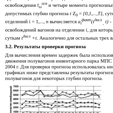
осв
освобождения
τ
и четыре момента прогнозных
ω
допустимых глубин прогноза
t
Z
=
{0,1,...,T}
, су
0
факт
дисл
отделений i = 1,...,
n
вычисляется
a
(t
t) -
i
,
освобождений вагонов на отделении
i,
для котор
дисл
суткам
t
+t
. Аналогично для остальных трех в
3.2. Результаты проверки прогноза
Для вычисления времен задержек была использ
движения полувагонов инвентарного парка МПС н
2004 г. Для проверки прогноза использовалась ин
графиках ниже представлены результаты прогно
полувагонов для некоторых глубин прогноза.