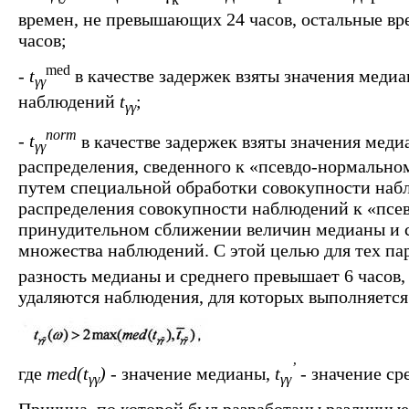
времен, не превышающих 24 часов, остальные вр
часов;
med
-
t
в качестве задержек взяты значения медиа
γγ
наблюдений
t
;
γγ
norm
- t
в качестве задержек взяты значения меди
γγ
распределения, сведенного к «псевдо-нормально
путем специальной обработки совокупности наб
распределения совокупности наблюдений к «псе
принудительном сближении величин медианы и с
множества наблюдений. С этой целью для тех па
разность медианы и среднего превышает 6 часов,
удаляются наблюдения, для которых выполняется
’
где
med(t
)
- значение медианы,
t
-
значение ср
γγ
γγ
Причина, по которой был разработаны различные