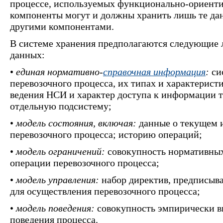
процессе, используемых функционально-ориент
компоненты могут и должны хранить лишь те да
другими компонентами.
В системе хранения предполагаются следующие 
данных:
•
единая нормативно-
справочная информация
:
си
перевозочного процесса, их типах и характерист
ведения НСИ и характер доступа к информации 
отдельную подсистему;
•
модель состояния, включая:
данные о текущем 
перевозочного процесса; историю операций;
•
модель ограничений:
совокупность нормативных
операции перевозочного процесса;
•
модель управления:
набор директив, предписыв
для осуществления перевозочного процесса;
•
модель поведения:
совокупность эмпирически 
поведения процесса.